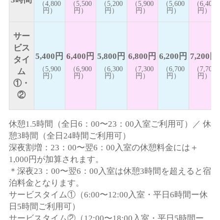
（4,800
（5,500
（5,200
（5,900
（5,600
（6,400
円）
円）
円）
円）
円）
円）
サー
ビス
5,400円
6,400円
5,800円
6,800円
6,200円
7,200円
タイ
（5,900
（6,900
（6,300
（7,300
（6,700
（7,700
ム
円）
円）
円）
円）
円）
円）
①・
②
休憩1.5時間
（全日6：00〜23：00入室ご利用可）／
休
憩3時間
（全日24時間ご利用可）
深夜割増
：23：00〜翌6：00入室の休憩料金には
＋
1,000円
が加算されます。
＊深夜23：00〜翌6：00入室は休憩3時間を超えると宿
泊料金となります。
サービスタイム①
（6:00〜12:00入室・平日6時間ー休
日5時間ご利用可）
サービスタイム②
（12:00〜18:00入室・平日5時間ー