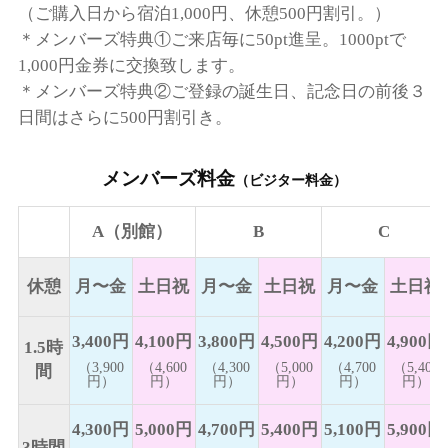
（ご購入日から宿泊1,000円、休憩500円割引。）
＊メンバーズ特典①ご来店毎に50pt進呈。1000ptで
1,000円金券に交換致します。
＊メンバーズ特典②ご登録の誕生日、記念日の前後３
日間はさらに500円割引き。
メンバーズ料金
（ビジター料金）
A（別館）
B
C
休憩
月〜金
土日祝
月〜金
土日祝
月〜金
土日祝
3,400円
4,100円
3,800円
4,500円
4,200円
4,900円
1.5時
（3,900
（4,600
（4,300
（5,000
（4,700
（5,400
間
円）
円）
円）
円）
円）
円）
4,300円
5,000円
4,700円
5,400円
5,100円
5,900円
3時間